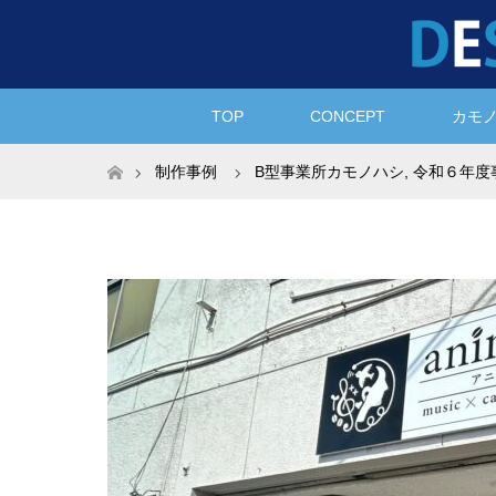
TOP
CONCEPT
カモ
ホーム
制作事例
B型事業所カモノハシ
,
令和６年度