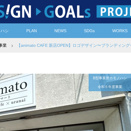
ノハシ
PLAN
NEWS
SDGs
WORKS
事業
【animato CAFE 新店OPEN】ロゴデザイン〜ブランディン
B型事業所カモノハシ
令和６年度事業