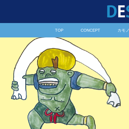
TOP
CONCEPT
カモ