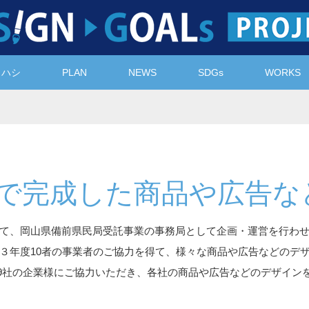
ノハシ
PLAN
NEWS
SDGs
WORKS
ALSで完成した商品や広
て、岡山県備前県民局受託事業の事務局として企画・運営を行わ
３年度10者の事業者のご協力を得て、様々な商品や広告などのデ
9社の企業様にご協力いただき、各社の商品や広告などのデザイン