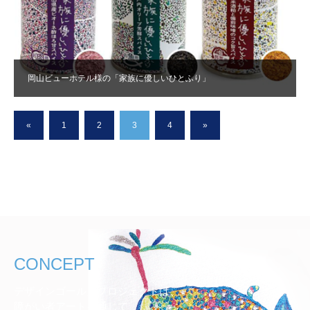
岡山ビューホテル様の「家族に優しいひとふり」
«
1
2
3
4
»
CONCEPT
デザインゴールズプロジェクトは、
障がい者アートを通じて