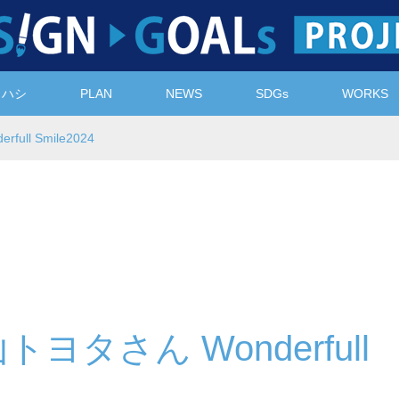
ノハシ
PLAN
NEWS
SDGs
WORKS
l Smile2024
タさん Wonderfull