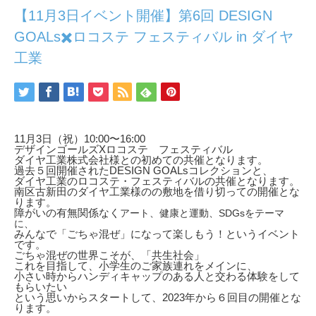
【11月3日イベント開催】第6回 DESIGN
GOALs✖️ロコステ フェスティバル in ダイヤ
工業
11月3日（祝）10:00〜16:00
デザインゴールズXロコステ フェスティバル
ダイヤ工業株式会社様との初めての共催となります。
過去５回開催されたDESIGN GOALsコレクションと、
ダイヤ工業のロコステ・フェスティバルの共催となります。
南区古新田のダイヤ工業様のの敷地を借り切っての開催とな
ります。
障がいの有無関係なく
アート、健康と運動、SDGsをテーマ
に、
みんなで「ごちゃ混ぜ」になって楽しもう！というイベント
です。
ごちゃ混ぜの世界こそが、「共生社会」
これを目指して、小学生のご家族連れをメインに、
小さい時からハンディキャップのある人と交わる体験をして
もらいたい
という思いからスタートして、2023年から６回目の開催とな
ります。