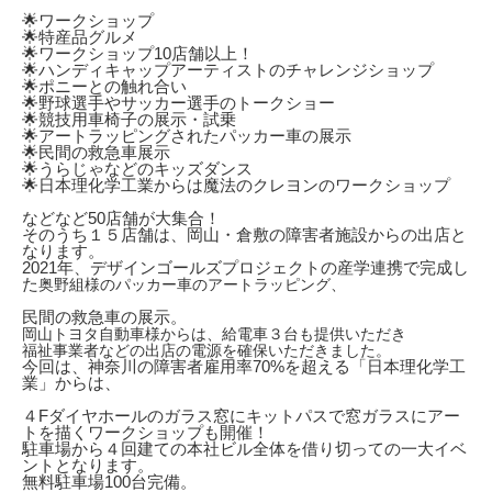
🌟ワークショップ
🌟特産品グルメ
🌟ワークショップ10店舗以上！
🌟ハンディキャップアーティストのチャレンジショップ
🌟ポニーとの触れ合い
🌟野球選手やサッカー選手のトークショー
🌟競技用車椅子の展示・試乗
🌟アートラッピングされたパッカー車の展示
🌟民間の救急車展示
🌟うらじゃなどのキッズダンス
🌟日本理化学工業からは魔法のクレヨンのワークショップ
などなど50店舗が大集合！
そのうち１５店舗は、岡山・倉敷の障害者施設からの出店と
なります。
2021年、デザインゴールズプロジェクトの産学連携で完成し
た
奥野組様のパッカー車のアートラッピング、
民間の救急車の展示。
岡山トヨタ自動車様からは、
給電車３台も提供いただき
福祉事業者などの出店の電源を確保いただきました。
今回は、神奈川の障害者雇用率70%を超える「日本理化学工
業」からは、
４Fダイヤホールのガラス窓にキットパスで窓ガラスにアー
トを描くワークショップも開催！
駐車場から４回建ての本社ビル全体を借り切っての一大イベ
ントとなります。
無料駐車場100台完備。