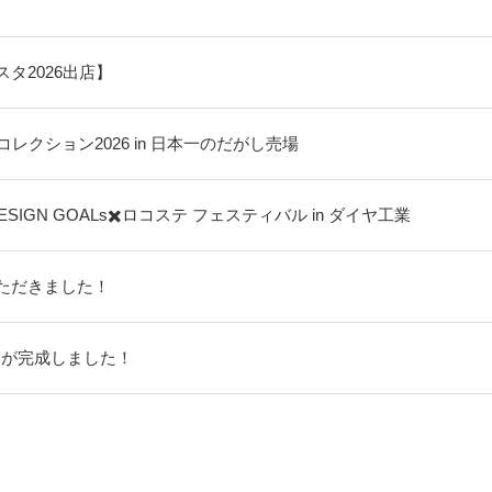
タ2026出店】
sコレクション2026 in 日本一のだがし売場
SIGN GOALs✖️ロコステ フェスティバル in ダイヤ工業
ただきました！
ジが完成しました！