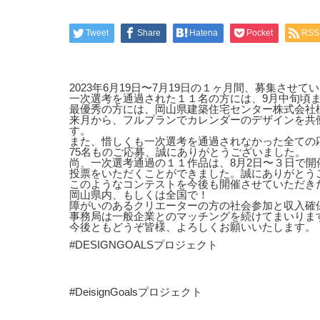
Tweet
Share
Hatena
Pocket
RSS
2023年6月19日〜7月19日の１ヶ月間、募集さ
一次選考を通過された１１名の方には、9月中旬頃
最優秀の方には、岡山県建築住宅センター株式会社様
来月から、フルプランでカレンダーのデザインを共
す。
また、惜しくも一次選考を通過されなかった全ての
75名ものご応募、誠にありがとうございました。
尚、一次選考通過の１１作品は、8月2日〜３日で開催
投票をいただくことができました。誠にありがとう
このようなコンテストを今後も開催させていただき
岡山県内、もしくは全国で！
障がいのあるクリエーターの方の社会参加と収入確
事務局は一般企業とのマッチングを続けてまいりま
今後ともどうぞ皆様、よろしくお願いいたします。
#DESIGNGOALSプロジェクト
#DeisignGoalsプロジェクト