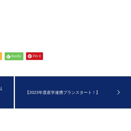
feedly
Pin it
以
【2023年度産学連携プランスタート！】